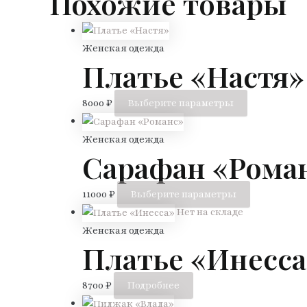
Похожие товары
Женская одежда
Платье «Настя»
Этот
8000
₽
Выберите параметры
товар
имеет
Женская одежда
Сарафан «Рома
несколько
вариаций.
Опции
Этот
11000
₽
Выберите параметры
можно
товар
Нет на складе
выбрать
имеет
Женская одежда
на
Платье «Инесса
несколько
странице
вариаций.
товара.
Опции
8700
₽
Подробнее
можно