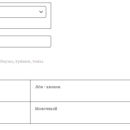
блузы, туники, топы
Лён / хлопок
Молочный