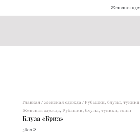
Перейти
Женская од
к
содержимому
Главная
/
Женская одежда
/
Рубашки, блузы, туники
Женская одежда
,
Рубашки, блузы, туники, топы
Блуза «Бриз»
5600
₽