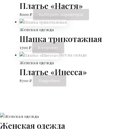
Платье «Настя»
несколько
товара.
вариаций.
Этот
8000
₽
Выберите параметры
Опции
товар
можно
имеет
Женская одежда
выбрать
Шапка трикотажная
несколько
на
вариаций.
1700
₽
В корзину
странице
Опции
Нет на складе
товара.
можно
Женская одежда
выбрать
Платье «Инесса»
на
8700
₽
Подробнее
странице
товара.
Женская одежда