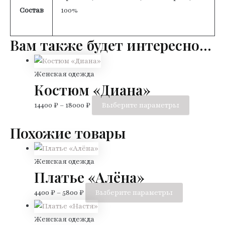
Состав
100%
Вам также будет интересно…
Женская одежда
Костюм «Диана»
Этот
14400
₽
–
18000
₽
Выберите параметры
товар
Похожие товары
имеет
нескольк
вариаций.
Женская одежда
Опции
Платье «Алёна»
можно
Этот
4400
₽
–
5800
₽
Выберите параметры
выбрать
товар
на
имеет
Женская одежда
странице