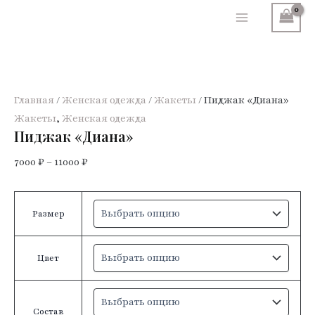
Перейти
к
Main
содержимому
Menu
Главная
/
Женская одежда
/
Жакеты
/ Пиджак «Диана»
Жакеты
,
Женская одежда
Пиджак «Диана»
7000
₽
–
11000
₽
Размер
Цвет
Состав