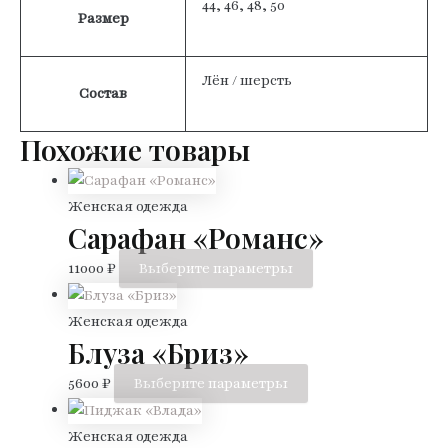
44, 46, 48, 50
Размер
Лён / шерсть
Состав
Похожие товары
Женская одежда
Сарафан «Романс»
Этот
11000
₽
Выберите параметры
товар
имеет
Женская одежда
Блуза «Бриз»
несколько
вариаций.
Этот
5600
₽
Выберите параметры
Опции
товар
можно
имеет
Женская одежда