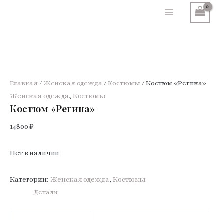
Перейти
к
Main
содержимому
Menu
Главная
/
Женская одежда
/
Костюмы
/ Костюм «Регина»
Женская одежда
,
Костюмы
Костюм «Регина»
14800
₽
Нет в наличии
Категории:
Женская одежда
,
Костюмы
Детали