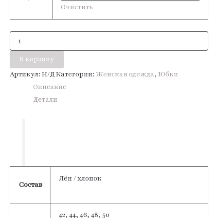
Очистить
Количество
товара
Юбка
В корзину
«Алиса»
Артикул:
Н/Д
Категории:
Женская одежда
,
Юбки
Описание
Детали
Лён / хлопок
Состав
42, 44, 46, 48, 50