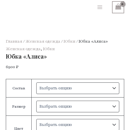
Перейти
к
Main
содержимому
Menu
Главная
/
Женская одежда
/
Юбки
/ Юбка «Алиса»
Женская одежда
,
Юбки
Юбка «Алиса»
6900
₽
Состав
Размер
Цвет