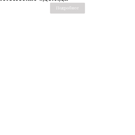
выбрать
Подробнее
на
странице
товара.