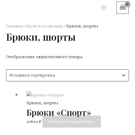
Перейти
к
Main
содержимому
Menu
Главная
/
Мужская одежда
/ Брюки, шорты
Брюки, шорты
Отображение единственного товара
Брюки, шорты
Брюки «Спорт»
Этот
10800
₽
Выберите параметры
товар