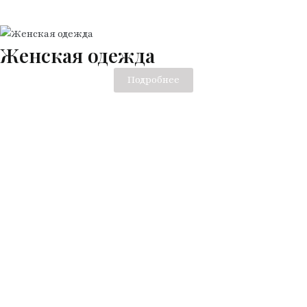
имеет
несколько
вариаций.
Женская одежда
Опции
можно
Подробнее
выбрать
на
странице
товара.