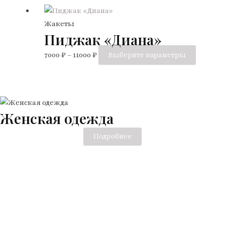
имеет
несколько
Жакеты
вариаций.
Пиджак «Диана»
Опции
Этот
7000
₽
–
11000
₽
Выберите параметры
можно
товар
выбрать
имеет
на
несколь
странице
вариаци
товара.
Женская одежда
Опции
можно
Подробнее
выбрат
на
страниц
товара.