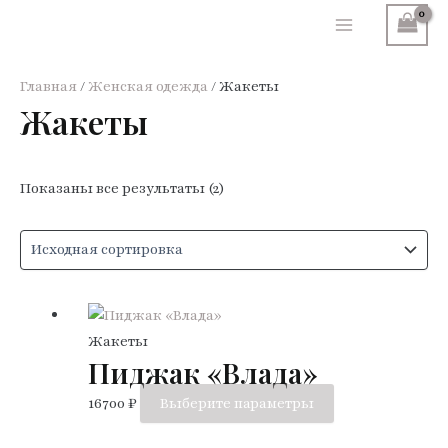
Перейти
к
Main
содержимому
Menu
Главная
/
Женская одежда
/ Жакеты
Жакеты
Показаны все результаты (2)
Жакеты
Пиджак «Влада»
Этот
16700
₽
Выберите параметры
товар